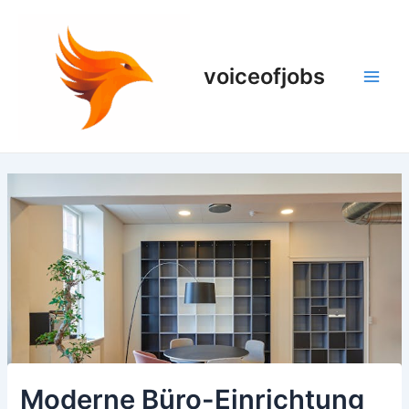
Zum
Inhalt
springen
voiceofjobs
Main
Men
Moderne Büro-Einrichtung