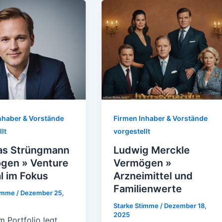
nhaber & Vorstände
Firmen Inhaber & Vorstände
lt
vorgestellt
s Strüngmann
Ludwig Merckle
gen » Venture
Vermögen »
l im Fokus
Arzneimittel und
Familienwerte
timme
/
Dezember 25,
Starke Stimme
/
Dezember 18,
2025
m Portfolio legt