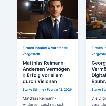
Firmen Inhaber & Vorstände
Firmen I
vorgestellt
vorgestel
Matthias Reimann-
Georg
Andersen Vermögen
Vermö
» Erfolg vor allem
Digita
durch Visionen
Baubr
Starke Stimme
/
Februar 12, 2026
Starke S
Matthias Reimann-
Die Digi
Andersen zeichnet sich
verände