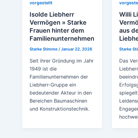
vorgestellt
vorgestel
Isolde Liebherr
Willi 
Vermögen » Starke
Vermö
Frauen hinter dem
aus d
Familienunternehmen
Liebhe
Starke Stimme
/
Januar 22, 2026
Starke S
Seit ihrer Gründung im Jahr
Das Ver
1949 ist die
Liebherr
Familienunternehmen der
beeindr
Liebherr-Gruppe ein
Erfolgs
bedeutender Akteur in den
spiegelt
Bereichen Baumaschinen
Leidens
und Konstruktionstechnik.
Engagem
hochwer