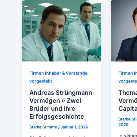
Firmen Inhaber & Vorstände
Firmen I
vorgestellt
vorgestel
Andreas Strüngmann
Thoma
Vermögen » Zwei
Vermö
Brüder und ihre
Capita
Erfolgsgeschichte
Starke S
2025
Starke Stimme
/
Januar 1, 2026
In seine