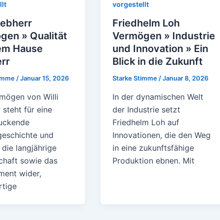
lt
vorgestellt
Liebherr
Friedhelm Loh
gen » Qualität
Vermögen » Industrie
em Hause
und Innovation » Ein
rr
Blick in die Zukunft
timme
/
Januar 15, 2026
Starke Stimme
/
Januar 8, 2026
mögen von Willi
In der dynamischen Welt
 steht für eine
der Industrie setzt
uckende
Friedhelm Loh auf
geschichte und
Innovationen, die den Weg
 die langjährige
in eine zukunftsfähige
chaft sowie das
Produktion ebnen. Mit
ent wider,
tige