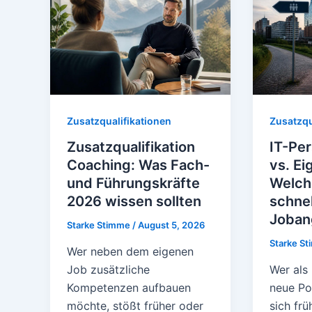
Zusatzqualifikationen
Zusatzqu
Zusatzqualifikation
IT-Per
Coaching: Was Fach-
vs. Ei
und Führungskräfte
Welch
2026 wissen sollten
schne
Joban
Starke Stimme
/
August 5, 2026
Starke S
Wer neben dem eigenen
Job zusätzliche
Wer als 
Kompetenzen aufbauen
neue Pos
möchte, stößt früher oder
sich frü