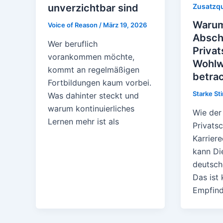
Zusatzqu
unverzichtbar sind
Warum
Voice of Reason
/
März 19, 2026
Absch
Wer beruflich
Privat
vorankommen möchte,
Wohlw
kommt an regelmäßigen
betra
Fortbildungen kaum vorbei.
Starke S
Was dahinter steckt und
warum kontinuierliches
Wie der
Lernen mehr ist als
Privatsc
Karrier
kann Die
deutsch
Das ist 
Empfin