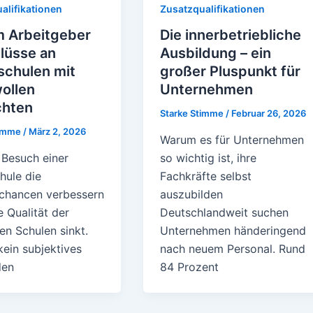
alifikationen
Zusatzqualifikationen
 Arbeitgeber
Die innerbetriebliche
lüsse an
Ausbildung – ein
schulen mit
großer Pluspunkt für
ollen
Unternehmen
chten
Starke Stimme
/
Februar 26, 2026
timme
/
März 2, 2026
Warum es für Unternehmen
 Besuch einer
so wichtig ist, ihre
hule die
Fachkräfte selbst
echancen verbessern
auszubilden
 Qualität der
Deutschlandweit suchen
en Schulen sinkt.
Unternehmen händeringend
kein subjektives
nach neuem Personal. Rund
den
84 Prozent