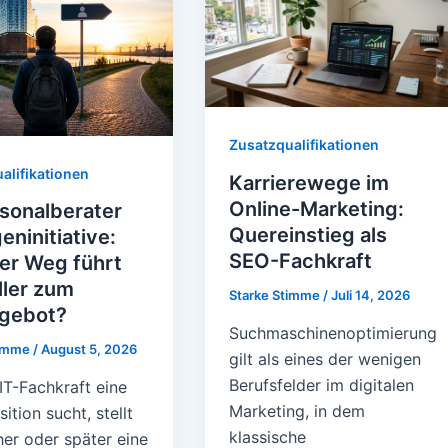
Zusatzqualifikationen
alifikationen
Karrierewege im
Online-Marketing:
sonalberater
Quereinstieg als
geninitiative:
SEO-Fachkraft
er Weg führt
ller zum
Starke Stimme
/
Juli 14, 2026
gebot?
Suchmaschinenoptimierung
timme
/
August 5, 2026
gilt als eines der wenigen
Berufsfelder im digitalen
IT-Fachkraft eine
Marketing, in dem
ition sucht, stellt
klassische
her oder später eine