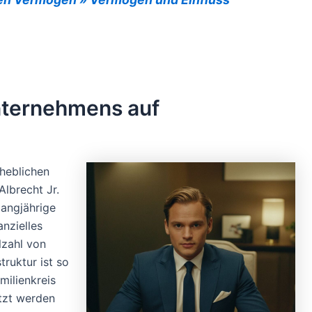
nternehmens auf
heblichen
lbrecht Jr.
langjährige
anzielles
lzahl von
ruktur ist so
milienkreis
utzt werden